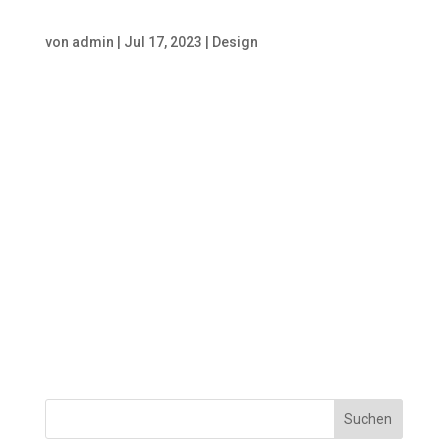
von
admin
|
Jul 17, 2023
|
Design
Conversational AI – Mit Ann-
Kathrin Ganzhorn Endlich Sonne!
Wir versorgen euch in einem
hoffentlich langen Sommer voller
Treffen mit Freunden,
Grillabende und Open Air
Veranstaltungen, mit
spannenden Gesprächen,
Themen und Denkanstößen. Ein
Paradebeispiel dafür ist...
Suchen