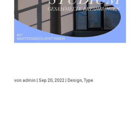
Masterstudium –
Gesammelte Erfahrungen
von
admin
|
Sep 20, 2022
|
Design
,
Type
Masterstudium – Gesammelte
Erfahrungen Unser Thema am
Mittwoch ist der Master im
Designbereich. Unsere Speaker
haben verschiedene
Masterstudiengänge absolviert