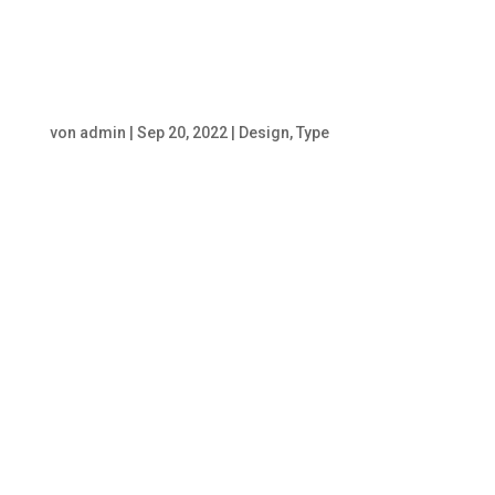
Leistungsdruck bis zum
Burnout – Mit Nakhon
Phimmasane
von
admin
|
Sep 20, 2022
|
Design
,
Type
Leistungsdruck bis zum Burnout
Jeder kennt den Begriff, kaum
jemand weiß, was genauer er
bedeutet: Wie fühlt sich das an?
Wie gehe ich damit um? Im
Gespräch teilt Nakhon seine
Erfahrungen mit uns und gibt
damit sehr privates Preis
(Ehrenmann!). Im Anschluss
wollen wir...