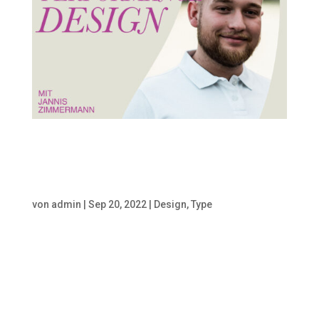
Perfomance Design – Mit
Jannis Zimmermann
von
admin
|
Sep 20, 2022
|
Design
,
Type
Performance Design -Mit
Statistiken einen Mehrwert
generieren Hallo Freunde der
Sonne,und wieder ist es so weit
für einen neuen Zwischenraum.