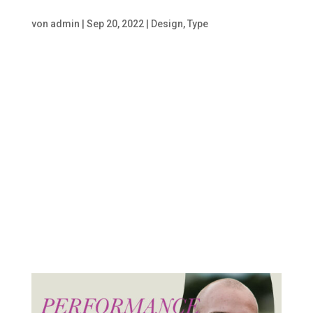
von
admin
|
Sep 20, 2022
|
Design
,
Type
Stadt vs. Land Von
Lebensqualität zu Inspiration
über Kultur und Networking, wir
suchen Einblicke aus beiden
„Lagern“ und haben bereits ein
paar Gäste aus unseren Reihen
an der Hand. Viel mehr als eine
bloße Pro-/Kontraliste wollen wir
nach Raum für neue
Möglichkeiten...