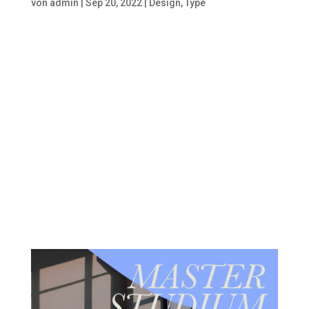
von
admin
|
Sep 20, 2022
|
Design
,
Type
Studium – und dann? Wir suchen
den Dialog mit euch!
Möglichkeiten nach dem Design
Studium: Wir teilen unsere
Erfahrungen als Alumni. Welche
Fragen oder Ängste gehen euch
durch den Kopf? Gast: Alumni im
DialogDatum: 06.10.2021
Weitere Episoden Studium –
und...