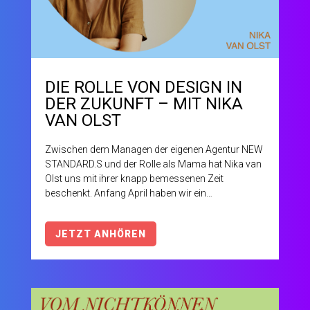
DIE ROLLE VON DESIGN IN
DER ZUKUNFT – MIT NIKA
VAN OLST
Zwischen dem Managen der eigenen Agentur NEW
STANDARD.S und der Rolle als Mama hat Nika van
Olst uns mit ihrer knapp bemessenen Zeit
beschenkt. Anfang April haben wir ein
inspirierendes Gespräch geführt, das in uns noch
immer nachhallt und für euch ab sofort zum
JETZT ANHÖREN
Nachhören auf unserer Website online ist.