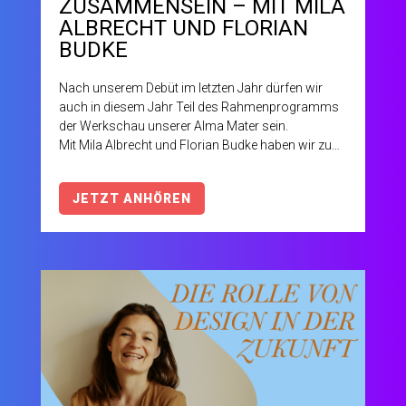
USAMMENSEIN – MIT MILA A
LBRECHT UND FLORIAN B
UDKE
Nach unserem Debüt im letzten Jahr dürfen wir
auch in diesem Jahr Teil des Rahmenprogramms
der Werkschau unserer Alma Mater sein.
Mit Mila Albrecht und Florian Budke haben wir zu
diesem feierlichen Anlass zwei fantastische Gäste
gewinnen können, die spannende Perspektiven und
JETZT ANHÖREN
unkonventionelle Ansätze aus der Praxis
mitbringen.