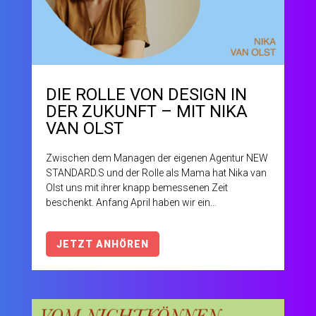
DIE ROLLE VON DESIGN IN
DER ZUKUNFT – MIT NIKA
VAN OLST
Zwischen dem Managen der eigenen Agentur NEW
STANDARD.S und der Rolle als Mama hat Nika van
Olst uns mit ihrer knapp bemessenen Zeit
beschenkt. Anfang April haben wir ein
inspirierendes Gespräch geführt, das in uns noch
immer nachhallt und für euch ab sofort zum
JETZT ANHÖREN
Nachhören auf unserer Website online ist.