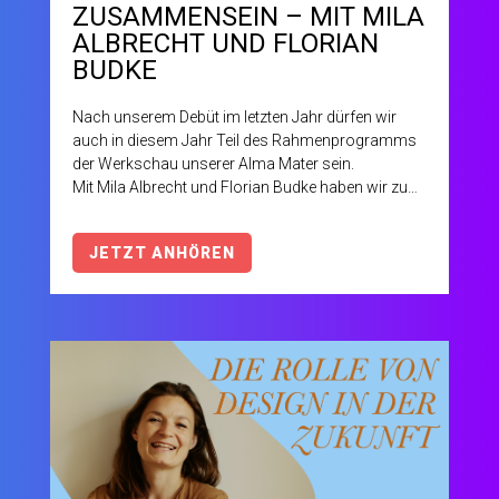
USAMMENSEIN – MIT MILA A
LBRECHT UND FLORIAN B
UDKE
Nach unserem Debüt im letzten Jahr dürfen wir
auch in diesem Jahr Teil des Rahmenprogramms
der Werkschau unserer Alma Mater sein.
Mit Mila Albrecht und Florian Budke haben wir zu
diesem feierlichen Anlass zwei fantastische Gäste
gewinnen können, die spannende Perspektiven und
JETZT ANHÖREN
unkonventionelle Ansätze aus der Praxis
mitbringen.