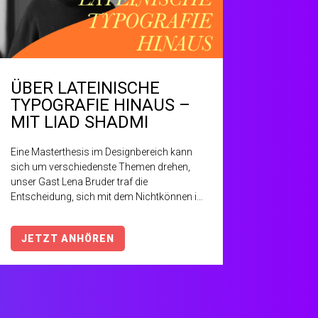
ÜBER LATEINISCHE
TYPOGRAFIE HINAUS –
MIT LIAD SHADMI
Eine Masterthesis im Designbereich kann
sich um verschiedenste Themen drehen,
unser Gast Lena Bruder traf die
Entscheidung, sich mit dem Nichtkönnen im
Designprozess auseinander zu setzen. Ein
so überraschendes und hoch spannendes
JETZT ANHÖREN
Thema, dass wir nicht anders konnten als
sie einzuladen, um uns mehr darüber zu
erzählen.