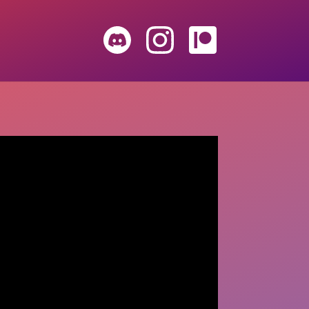
DIS
INS
PAT
COR
TAG
REO
D
RAM
N