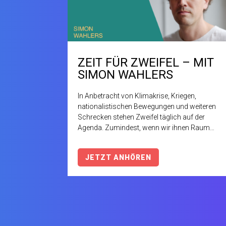
ZEIT FÜR ZWEIFEL – MIT
SIMON WAHLERS
In Anbetracht von Klimakrise, Kriegen,
nationalistischen Bewegungen und weiteren
Schrecken stehen Zweifel täglich auf der
Agenda. Zumindest, wenn wir ihnen Raum
geben, und das wollen wir: Ganz
grundsätzlich immer und im Besonderen
JETZT ANHÖREN
am Mittwoch, den 22. Mai ist im
Zwischenraum „Zeit für Zweifel“ mit
unserem inspirierenden Gast, Simon
Wahlers @zweifel_ .
Dabei geht es um das kritische Hinterfragen
des Designberufs und der damit verknüpften
Frage: Wie können wir in Zeiten der Krise in