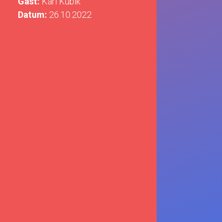
Gast:
Karl Kubik
Datum:
26.10.2022