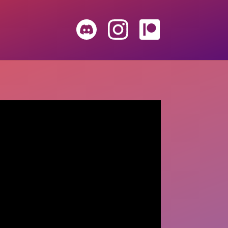
DIS
INS
PAT
COR
TAG
REO
D
RAM
N