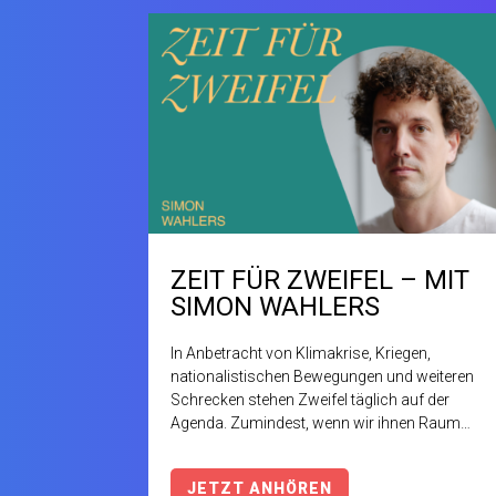
ZEIT FÜR ZWEIFEL – MIT
SIMON WAHLERS
In Anbetracht von Klimakrise, Kriegen,
nationalistischen Bewegungen und weiteren
Schrecken stehen Zweifel täglich auf der
Agenda. Zumindest, wenn wir ihnen Raum
geben, und das wollen wir: Ganz
grundsätzlich immer und im Besonderen
JETZT ANHÖREN
am Mittwoch, den 22. Mai ist im