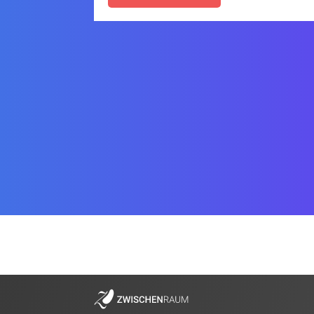
Zwischenraum „Zeit für Zweifel“ mit
unserem inspirierenden Gast, Simon
Wahlers @zweifel_ .
Dabei geht es um das kritische Hinterfragen
des Designberufs und der damit verknüpften
Frage: Wie können wir in Zeiten der Krise in
diesem Beruf arbeiten? Simon gibt uns
Einblicke, auf welche Weise er sich mit
seinem Studio „Zweifel“ klar positioniert, wie
er Arbeitsprozesse gestaltet und versucht
durch seine Arbeit einen positiven Einfluss
zu formen. Unser Ziel sind keine Moralurteile,
sondern ein offener Austausch, der Zweifel
auf jeder Ebene Raum gibt.